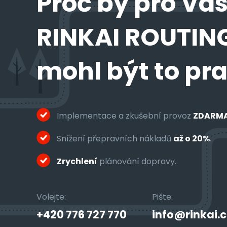
Proč by pro Vá
RINKAI ROUTIN
mohl být to pr
Implementace a zkušební provoz
ZDARM
Snížení přepravních nákladů
až o 20%
.
Zrychlení
plánování dopravy.
Volejte:
Pište:
+420 776 727 770
info@rinkai.c