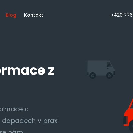
Blog
Kontakt
+420 776
ormace z
formace o
h dopadech v praxi.
 se nám.