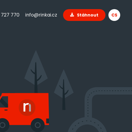
 727 770
info@rinkai.cz
Stáhnout
CS