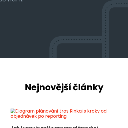
Nejnovější články
Jak funguje software pro plánování