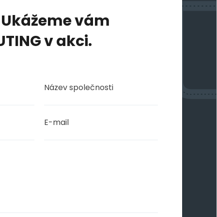
! Ukážeme vám
TING v akci.
Děkujeme!
a byla úspěšně odeslána.
eme se Vám co nejdříve.