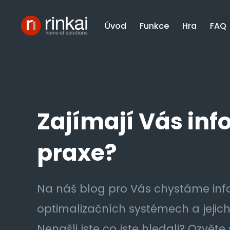
Úvod
Funkce
Hra
FAQ
Zajímají Vás inf
praxe?
Na náš blog pro Vás chystáme in
optimalizačních systémech a jejic
Nenašli jste co jste hledali? Ozvěte