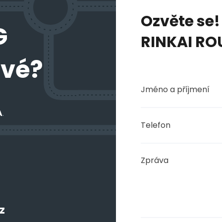
s
Ozvěte se
G
RINKAI ROU
avé?
A
.
Vaše zpráv
Ozv
z