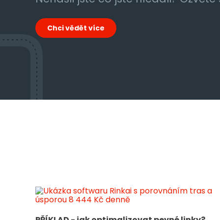
Chci vědět více
PŘÍKLAD - jak optimalizovat pevné linky?